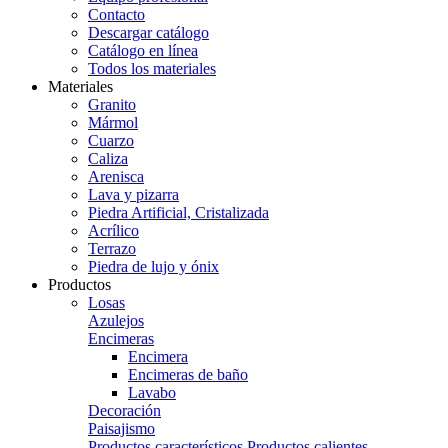
Contacto
Descargar catálogo
Catálogo en línea
Todos los materiales
Materiales
Granito
Mármol
Cuarzo
Caliza
Arenisca
Lava y pizarra
Piedra Artificial, Cristalizada
Acrílico
Terrazo
Piedra de lujo y ónix
Productos
Losas
Azulejos
Encimeras
Encimera
Encimeras de baño
Lavabo
Decoración
Paisajismo
Productos característicos
Productos calientes