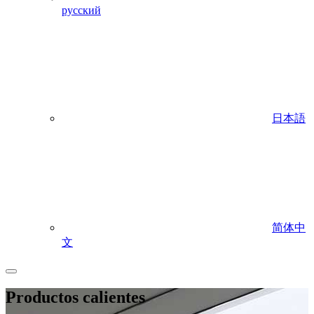
русский
日本語
简体中
文
Productos calientes