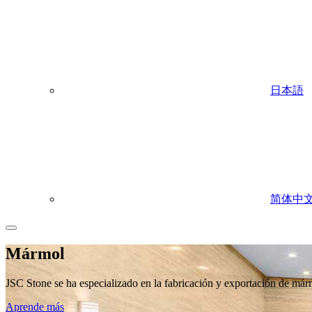
日本語
简体中
Mármol
JSC Stone se ha especializado en la fabricación y exportación de má
Aprende más