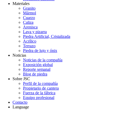
Materiales
Granito
Mármol
Cuarzo
Caliza
Arenisca
Lava y pizarra
Piedra Artificial, Cristalizada
Acrílico
Terrazo
Piedra de lujo y ónix
Noticias
Noticias de la compañía
Exposición global
Reporte semanal
Blog de piedra
Sobre JSC
Perfil de la compañía
Propietario de cantera
Fuerza de la fábrica
Equipo profesional
Contacto
Language