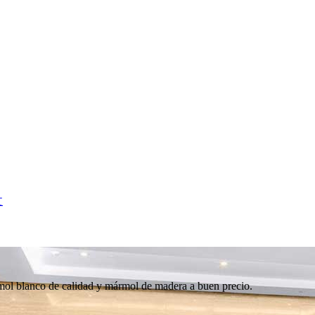
文
rmol blanco de calidad y mármol de madera a buen precio.