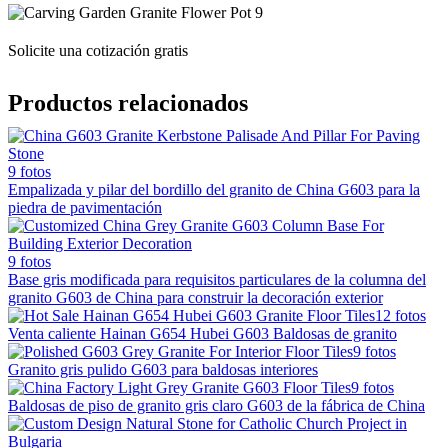
Solicite una cotización gratis
Productos relacionados
9 fotos
Empalizada y pilar del bordillo del granito de China G603 para la
piedra de pavimentación
9 fotos
Base gris modificada para requisitos particulares de la columna del
granito G603 de China para construir la decoración exterior
12 fotos
Venta caliente Hainan G654 Hubei G603 Baldosas de granito
9 fotos
Granito gris pulido G603 para baldosas interiores
9 fotos
Baldosas de piso de granito gris claro G603 de la fábrica de China