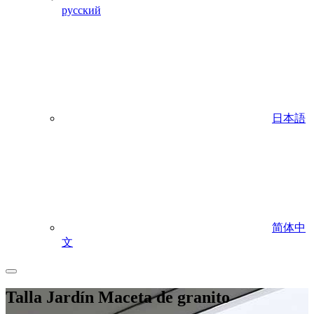
русский
日本語
简体中
文
Talla Jardín Maceta de granito