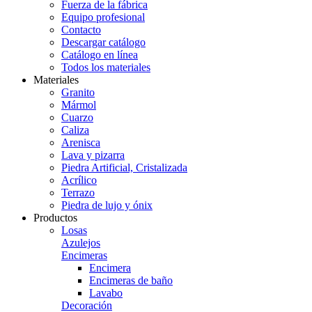
Fuerza de la fábrica
Equipo profesional
Contacto
Descargar catálogo
Catálogo en línea
Todos los materiales
Materiales
Granito
Mármol
Cuarzo
Caliza
Arenisca
Lava y pizarra
Piedra Artificial, Cristalizada
Acrílico
Terrazo
Piedra de lujo y ónix
Productos
Losas
Azulejos
Encimeras
Encimera
Encimeras de baño
Lavabo
Decoración