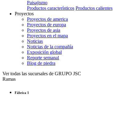
Paisajismo
Productos característicos
Productos calientes
Proyectos
Proyectos de america
Proyectos de europa
Proyectos de asia
Proyectos en el mapa
Noticias
Noticias de la compañía
Exposición global
Reporte semanal
Blog de piedra
Ver todas las sucursales de GRUPO JSC
Ramas
Fábrica 1