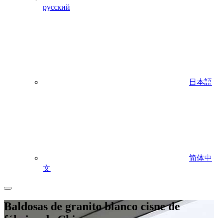
русский
日本語
简体中
文
Baldosas de granito blanco cisne de