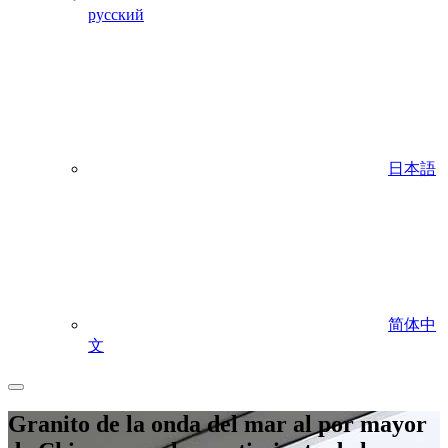
русский
日本語
简体中
文
Granito de la onda del mar al por mayor