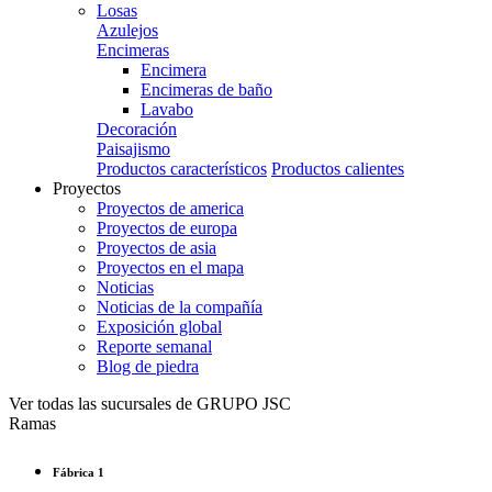
Losas
Azulejos
Encimeras
Encimera
Encimeras de baño
Lavabo
Decoración
Paisajismo
Productos característicos
Productos calientes
Proyectos
Proyectos de america
Proyectos de europa
Proyectos de asia
Proyectos en el mapa
Noticias
Noticias de la compañía
Exposición global
Reporte semanal
Blog de piedra
Ver todas las sucursales de GRUPO JSC
Ramas
Fábrica 1