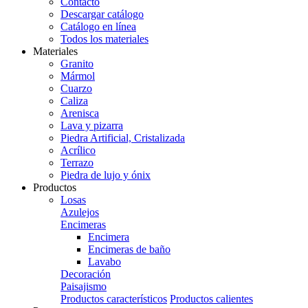
Contacto
Descargar catálogo
Catálogo en línea
Todos los materiales
Materiales
Granito
Mármol
Cuarzo
Caliza
Arenisca
Lava y pizarra
Piedra Artificial, Cristalizada
Acrílico
Terrazo
Piedra de lujo y ónix
Productos
Losas
Azulejos
Encimeras
Encimera
Encimeras de baño
Lavabo
Decoración
Paisajismo
Productos característicos
Productos calientes