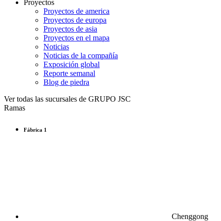
Proyectos
Proyectos de america
Proyectos de europa
Proyectos de asia
Proyectos en el mapa
Noticias
Noticias de la compañía
Exposición global
Reporte semanal
Blog de piedra
Ver todas las sucursales de GRUPO JSC
Ramas
Fábrica 1
Chenggong