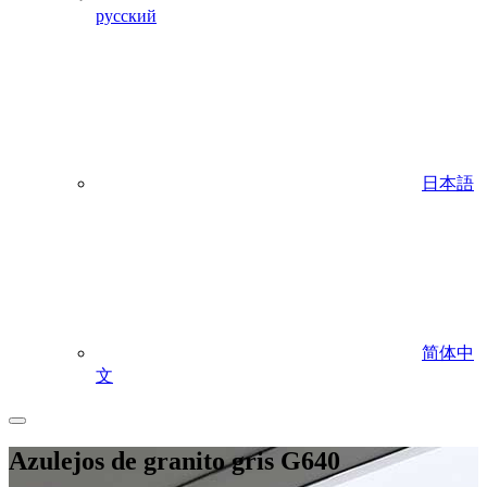
русский
日本語
简体中
文
Azulejos de granito gris G640