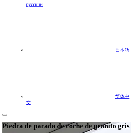
русский
日本語
简体中
文
Piedra de parada de coche de granito gris