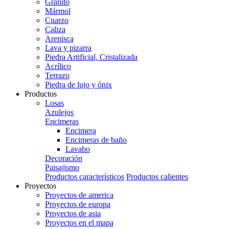
Granito
Mármol
Cuarzo
Caliza
Arenisca
Lava y pizarra
Piedra Artificial, Cristalizada
Acrílico
Terrazo
Piedra de lujo y ónix
Productos
Losas
Azulejos
Encimeras
Encimera
Encimeras de baño
Lavabo
Decoración
Paisajismo
Productos característicos
Productos calientes
Proyectos
Proyectos de america
Proyectos de europa
Proyectos de asia
Proyectos en el mapa