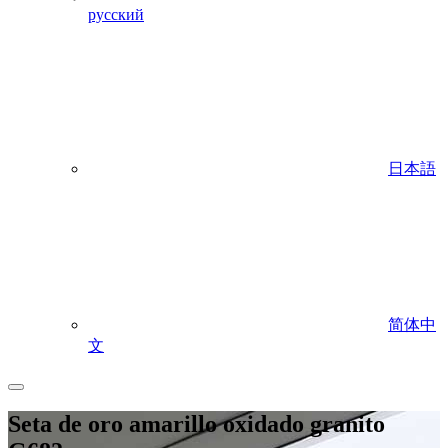
русский
日本語
简体中
文
Seta de oro amarillo oxidado granito