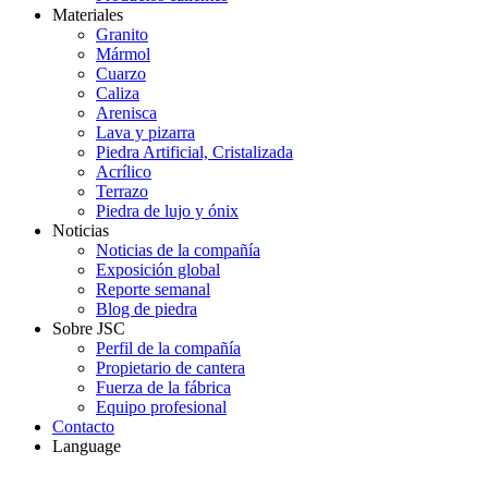
Materiales
Granito
Mármol
Cuarzo
Caliza
Arenisca
Lava y pizarra
Piedra Artificial, Cristalizada
Acrílico
Terrazo
Piedra de lujo y ónix
Noticias
Noticias de la compañía
Exposición global
Reporte semanal
Blog de piedra
Sobre JSC
Perfil de la compañía
Propietario de cantera
Fuerza de la fábrica
Equipo profesional
Contacto
Language