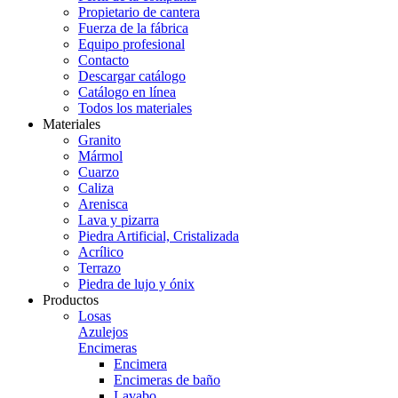
Propietario de cantera
Fuerza de la fábrica
Equipo profesional
Contacto
Descargar catálogo
Catálogo en línea
Todos los materiales
Materiales
Granito
Mármol
Cuarzo
Caliza
Arenisca
Lava y pizarra
Piedra Artificial, Cristalizada
Acrílico
Terrazo
Piedra de lujo y ónix
Productos
Losas
Azulejos
Encimeras
Encimera
Encimeras de baño
Lavabo