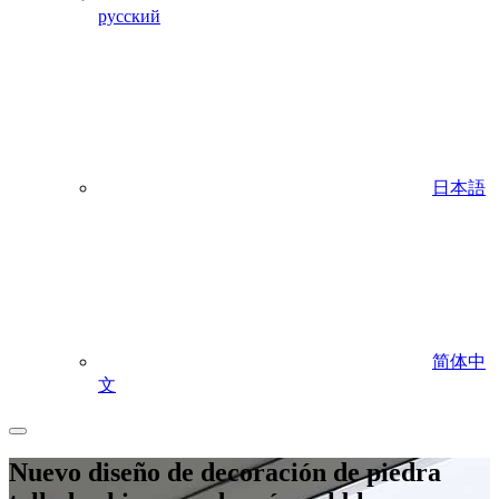
русский
日本語
简体中
文
Nuevo diseño de decoración de piedra