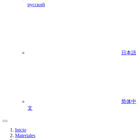
русский
日本語
简体中
文
Inicio
Materiales