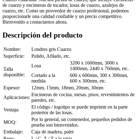
de cuarzo y encimeras de tocador, losas de cuarzo, azulejos de
cuarzo, etc. Como un proveedor de cuarzo profesional, podemos
proporcionarle una calidad confiable y un precio competitivo.
Bienvenido a contactarnos ahora.
Descripción del producto
Nombre:
Londres gris Cuarzo
Superficie:
Pulido, Afilado, etc.
3200 x 1600mm, 3000 x
Losa
1400mm, 2440 x 760mm, etc.
Talla
disponible:
Cortado a la
600 x 600mm, 300 x 300mm,
medida
600 x 300mm, etc.
Espesor:
12mm, 15mm, 18mm, 20mm, 30mm
Encimeras de cocina, mesas, pisos, revestimientos de
Aplicaciones:
paredes, etc.
El código / logotipo se puede imprimir en la parte
Ventaja:
posterior de las losas.
Por lo general, un contenedor, pequeños pedidos de
MOQ:
prueba son bienvenidos.
Embalaje:
Caja de madera, palet
Pago:
L / C, T / T a la vista