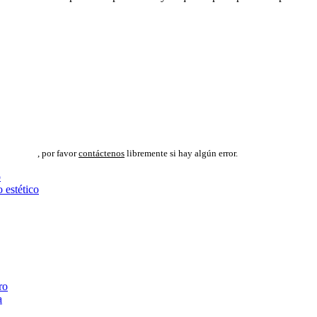
, por favor
contáctenos
libremente si hay algún error.
o
 estético
ro
a