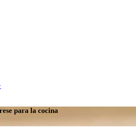
文
rese para la cocina