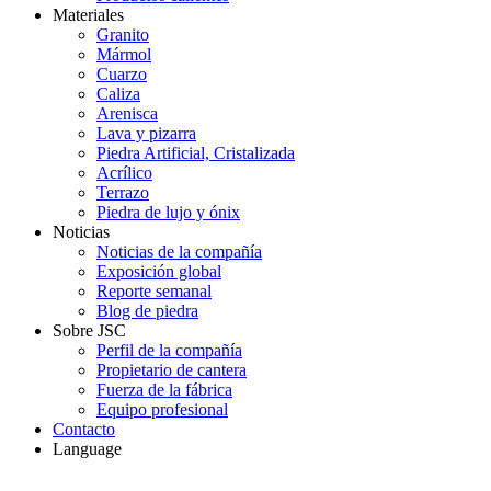
Materiales
Granito
Mármol
Cuarzo
Caliza
Arenisca
Lava y pizarra
Piedra Artificial, Cristalizada
Acrílico
Terrazo
Piedra de lujo y ónix
Noticias
Noticias de la compañía
Exposición global
Reporte semanal
Blog de piedra
Sobre JSC
Perfil de la compañía
Propietario de cantera
Fuerza de la fábrica
Equipo profesional
Contacto
Language