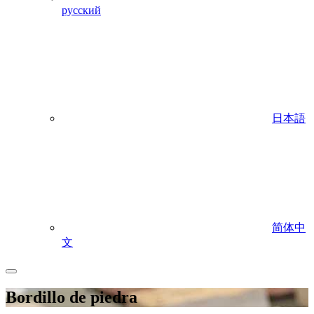
русский
日本語
简体中
文
Bordillo de piedra