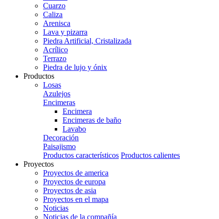
Cuarzo
Caliza
Arenisca
Lava y pizarra
Piedra Artificial, Cristalizada
Acrílico
Terrazo
Piedra de lujo y ónix
Productos
Losas
Azulejos
Encimeras
Encimera
Encimeras de baño
Lavabo
Decoración
Paisajismo
Productos característicos
Productos calientes
Proyectos
Proyectos de america
Proyectos de europa
Proyectos de asia
Proyectos en el mapa
Noticias
Noticias de la compañía