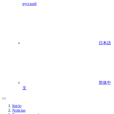
русский
日本語
简体中
文
Inicio
Noticias