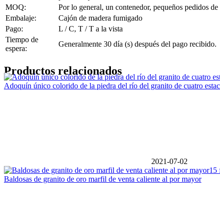
MOQ:
Por lo general, un contenedor, pequeños pedidos de
Embalaje:
Cajón de madera fumigado
Pago:
L / C, T / T a la vista
Tiempo de
Generalmente 30 día (s) después del pago recibido.
espera:
Productos relacionados
Adoquín único colorido de la piedra del río del granito de cuatro esta
2021-07-02
15 
Baldosas de granito de oro marfil de venta caliente al por mayor