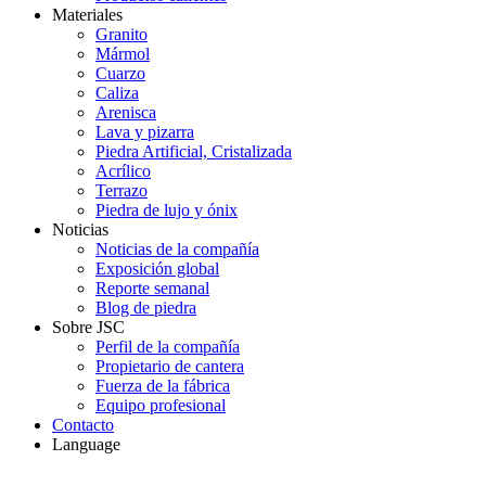
Materiales
Granito
Mármol
Cuarzo
Caliza
Arenisca
Lava y pizarra
Piedra Artificial, Cristalizada
Acrílico
Terrazo
Piedra de lujo y ónix
Noticias
Noticias de la compañía
Exposición global
Reporte semanal
Blog de piedra
Sobre JSC
Perfil de la compañía
Propietario de cantera
Fuerza de la fábrica
Equipo profesional
Contacto
Language