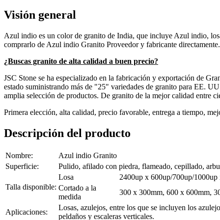
Visión general
Azul indio es un color de granito de India, que incluye Azul indio, lo
comprarlo de Azul indio Granito Proveedor y fabricante directamente.
¿Buscas granito de alta calidad a buen precio?
JSC Stone se ha especializado en la fabricación y exportación de Gr
estado suministrando más de "25" variedades de granito para EE. UU
amplia selección de productos. De granito de la mejor calidad entre ci
Primera elección, alta calidad, precio favorable, entrega a tiempo, me
Descripción del producto
Nombre:
Azul indio Granito
Superficie:
Pulido, afilado con piedra, flameado, cepillado, arbu
Losa
2400up x 600up/700up/1000up 
Talla disponible:
Cortado a la
300 x 300mm, 600 x 600mm, 30
medida
Losas, azulejos, entre los que se incluyen los azule
Aplicaciones:
peldaños y escaleras verticales.