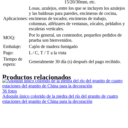
15/20/30mm, etc.
Losas, azulejos, entre los que se incluyen los azulejos
y las baldosas para paredes, encimeras de cocina,
Aplicaciones:
encimeras de tocador, encimeras de trabajo,
columnas, alféizares de ventanas, zócalos, peldaños y
escaleras verticales.
Por lo general, un contenedor, pequeños pedidos de
MOQ:
prueba son bienvenidos.
Embalaje:
Cajón de madera fumigado
Pago:
L / C, T / T a la vista
Tiempo de
Generalmente 30 día (s) después del pago recibido.
espera:
Productos relacionados
36 fotos
Adoquín único colorido de la piedra del río del granito de cuatro
estaciones del granito de China para la decoración