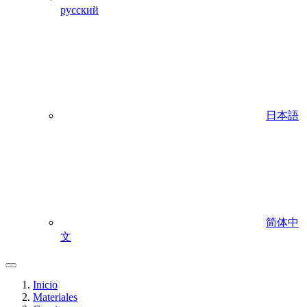
русский
日本語
简体中
文
Inicio
Materiales