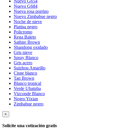
Nuevo G654
Nuevo G684
Nueva rosa porrino
Nuevo Zimbabue negro
Noche de nieve
Platina negro
Policromo
Rega Baleto
Sathire Brown
Shandong oxidado
Gris nieve
Spray Blanco
Gris acero
Suizhou Amarillo
Cisne blanco
Tan Brown
Blanco tropical
Verde Ubatuba
Vizconde Blanco
Negro Yixian
Zimbabue negro
×
Solicite una cotización gratis