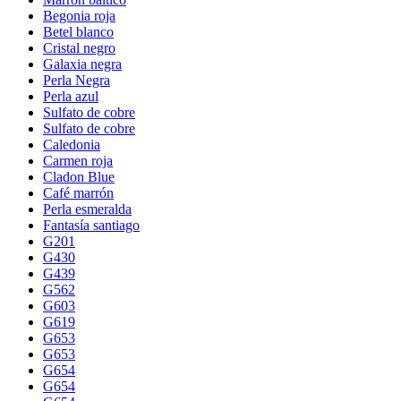
Begonia roja
Betel blanco
Cristal negro
Galaxia negra
Perla Negra
Perla azul
Sulfato de cobre
Sulfato de cobre
Caledonia
Carmen roja
Cladon Blue
Café marrón
Perla esmeralda
Fantasía santiago
G201
G430
G439
G562
G603
G619
G653
G653
G654
G654