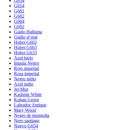
G654
G654
G681
G682
G684
G692
Giallo Halluma
Giallo sf real
Hubei G602
Hubei G603
Hubei G633
Azul hielo
Impala Negro
Rojo imperial
Rosa imperial
Negro indio
Azul indio
Jet Mist
Kashmir White
Kuban Green
Labrador Antique
Mary Wood
Negro de mongolia
Nero santiago
Nuevo G654