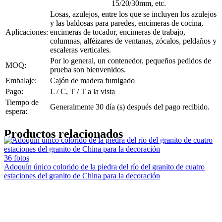
15/20/30mm, etc.
Losas, azulejos, entre los que se incluyen los azulejos
y las baldosas para paredes, encimeras de cocina,
Aplicaciones:
encimeras de tocador, encimeras de trabajo,
columnas, alféizares de ventanas, zócalos, peldaños y
escaleras verticales.
Por lo general, un contenedor, pequeños pedidos de
MOQ:
prueba son bienvenidos.
Embalaje:
Cajón de madera fumigado
Pago:
L / C, T / T a la vista
Tiempo de
Generalmente 30 día (s) después del pago recibido.
espera:
Productos relacionados
36 fotos
Adoquín único colorido de la piedra del río del granito de cuatro
estaciones del granito de China para la decoración