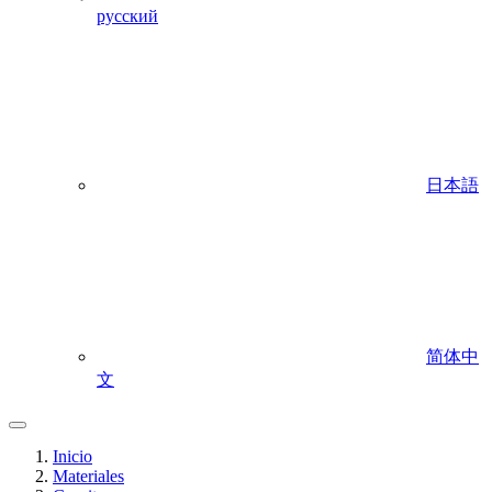
русский
日本語
简体中
文
Inicio
Materiales