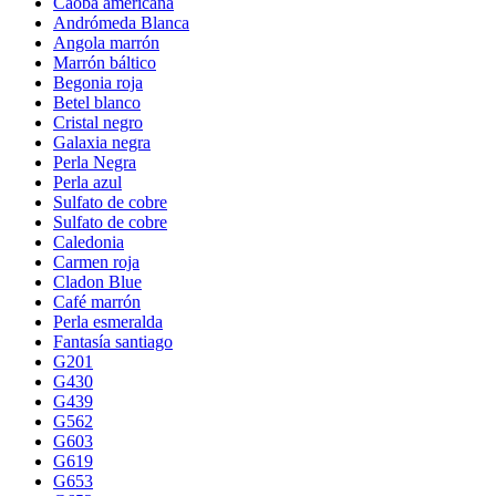
Caoba americana
Andrómeda Blanca
Angola marrón
Marrón báltico
Begonia roja
Betel blanco
Cristal negro
Galaxia negra
Perla Negra
Perla azul
Sulfato de cobre
Sulfato de cobre
Caledonia
Carmen roja
Cladon Blue
Café marrón
Perla esmeralda
Fantasía santiago
G201
G430
G439
G562
G603
G619
G653