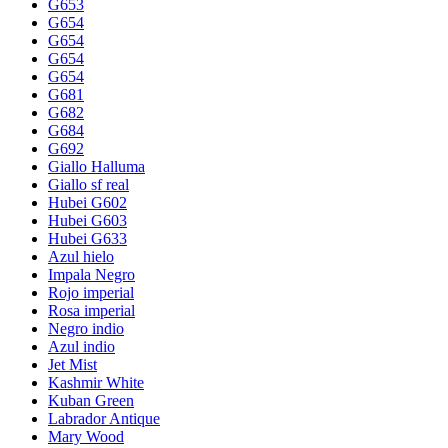
G653
G654
G654
G654
G654
G681
G682
G684
G692
Giallo Halluma
Giallo sf real
Hubei G602
Hubei G603
Hubei G633
Azul hielo
Impala Negro
Rojo imperial
Rosa imperial
Negro indio
Azul indio
Jet Mist
Kashmir White
Kuban Green
Labrador Antique
Mary Wood