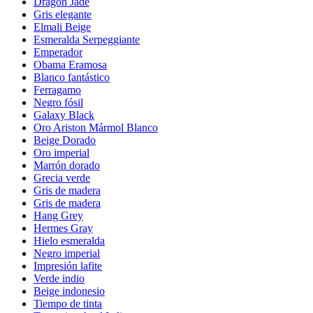
Dragon Jade
Gris elegante
Elmali Beige
Esmeralda Serpeggiante
Emperador
Obama Eramosa
Blanco fantástico
Ferragamo
Negro fósil
Galaxy Black
Oro Ariston Mármol Blanco
Beige Dorado
Oro imperial
Marrón dorado
Grecia verde
Gris de madera
Gris de madera
Hang Grey
Hermes Gray
Hielo esmeralda
Negro imperial
Impresión lafite
Verde indio
Beige indonesio
Tiempo de tinta