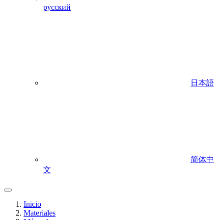
русский
日本語
简体中
文
Inicio
Materiales