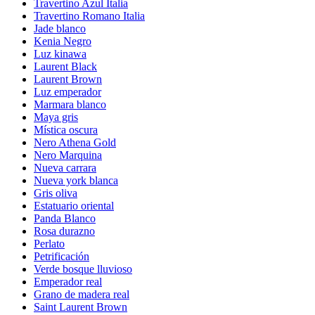
Travertino Azul Italia
Travertino Romano Italia
Jade blanco
Kenia Negro
Luz kinawa
Laurent Black
Laurent Brown
Luz emperador
Marmara blanco
Maya gris
Mística oscura
Nero Athena Gold
Nero Marquina
Nueva carrara
Nueva york blanca
Gris oliva
Estatuario oriental
Panda Blanco
Rosa durazno
Perlato
Petrificación
Verde bosque lluvioso
Emperador real
Grano de madera real
Saint Laurent Brown