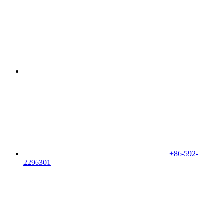
+86-592-
2296301