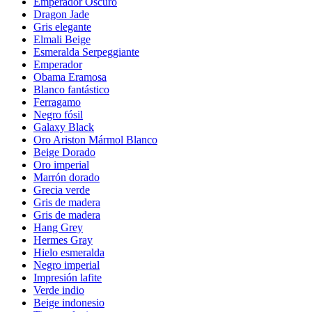
Emperador Oscuro
Dragon Jade
Gris elegante
Elmali Beige
Esmeralda Serpeggiante
Emperador
Obama Eramosa
Blanco fantástico
Ferragamo
Negro fósil
Galaxy Black
Oro Ariston Mármol Blanco
Beige Dorado
Oro imperial
Marrón dorado
Grecia verde
Gris de madera
Gris de madera
Hang Grey
Hermes Gray
Hielo esmeralda
Negro imperial
Impresión lafite
Verde indio
Beige indonesio