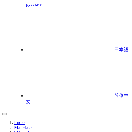
русский
日本語
简体中
文
Inicio
Materiales