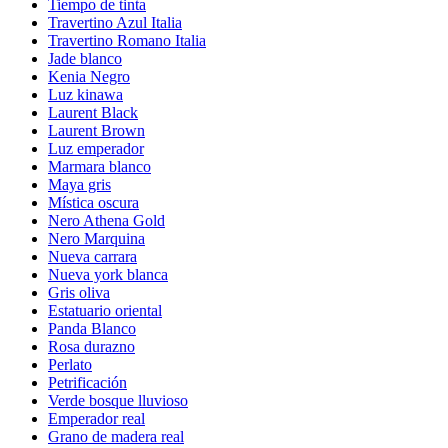
Tiempo de tinta
Travertino Azul Italia
Travertino Romano Italia
Jade blanco
Kenia Negro
Luz kinawa
Laurent Black
Laurent Brown
Luz emperador
Marmara blanco
Maya gris
Mística oscura
Nero Athena Gold
Nero Marquina
Nueva carrara
Nueva york blanca
Gris oliva
Estatuario oriental
Panda Blanco
Rosa durazno
Perlato
Petrificación
Verde bosque lluvioso
Emperador real
Grano de madera real