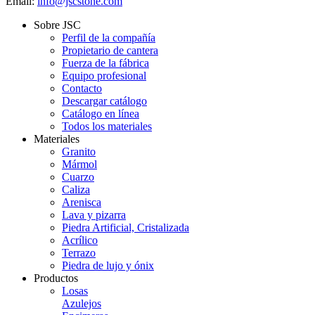
Email:
info@jscstone.com
Sobre JSC
Perfil de la compañía
Propietario de cantera
Fuerza de la fábrica
Equipo profesional
Contacto
Descargar catálogo
Catálogo en línea
Todos los materiales
Materiales
Granito
Mármol
Cuarzo
Caliza
Arenisca
Lava y pizarra
Piedra Artificial, Cristalizada
Acrílico
Terrazo
Piedra de lujo y ónix
Productos
Losas
Azulejos