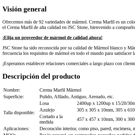
Visión general
Ofrecemos más de 92 variedades de mármol. Crema Marfil es un color 
el Crema Marfil de alta calidad en JSC Stone, bienvenido a comprarl
¡Elija un proveedor de mármol de calidad ahora!
JSC Stone ha sido reconocida por su calidad de Mármol blanco y Már
frecuencia los requisitos de mármol en todo el mundo para satisfacer 
¡Esperamos establecer relaciones comerciales a largo plazo con client
Descripción del producto
Nombre:
Crema Marfil Mármol
Superficie:
Pulido, Afilado, Antiguo, Arenado, etc.
Losa
2400up x 1200up x 15/20/30m
Azulejo
305 x 305 x 10mm, 305 x 610
Talla disponible:
Cortado a la
457 x 457 x 10mm, 300 x 300
medida
Aplicaciones:
Decoración interior, como piso, pared, encimera, m