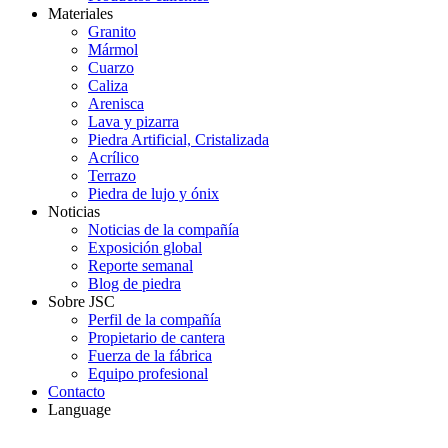
Materiales
Granito
Mármol
Cuarzo
Caliza
Arenisca
Lava y pizarra
Piedra Artificial, Cristalizada
Acrílico
Terrazo
Piedra de lujo y ónix
Noticias
Noticias de la compañía
Exposición global
Reporte semanal
Blog de piedra
Sobre JSC
Perfil de la compañía
Propietario de cantera
Fuerza de la fábrica
Equipo profesional
Contacto
Language